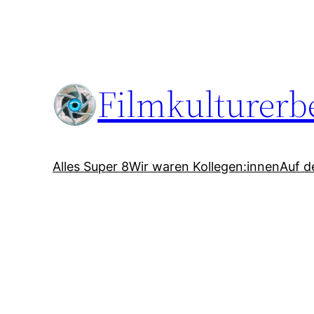
Zum
Inhalt
springen
Filmkulturerb
Alles Super 8
Wir waren Kollegen:innen
Auf d